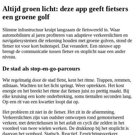
Altijd groen licht: deze app geeft fietsers
een groene golf
Slimme infrastructuur kruipt langzaam de fietswereld in. Waar
automobilisten al jaren profiteren van adaptieve verkeerslichten en
navigatiesystemen die rekening houden met groene golven, stond de
fietser tot voor kort buitenspel. Dat verandert. Een nieuwe app
brengt de communicatie tussen fietser en stoplicht naar een ander
niveau.
De stad als stop-en-go-parcours
Wie regelmatig door de stad fietst, kent het ritme. Trappen, remmen,
stilstaan. Wachten tot het licht springt. Weer optrekken. Het kost
energie en het breekt het ritme dat fietsen juist zo prettig maakt. Bij
elke kruising een korte onderbreking, soms tientallen seconden lang.
Op een rit van een kwartier loopt dat op.
Het probleem zit niet in de fietser. Het zit in de afstemming.
Verkeerslichten zijn van oudsher ontworpen rond gemotoriseerd
verkeer, met detectielussen in het asfalt en cycli die zelden in het
voordeel van twee wielen werken. De drukknop bij het stoplicht is
daarvan het symbool. Statisch. Reactief. Eenrichtingsverkeer.