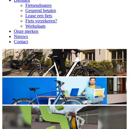
Diensten
Fietsendragers
Gespreid betalen
Lease een fiets
Fiets verzekeren?
Werkplaats
Onze merken
Nieuws
Contact