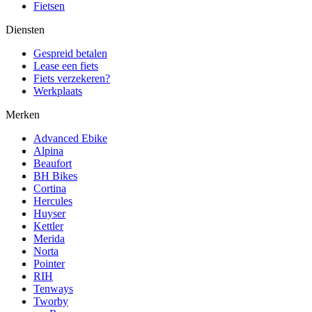
Fietsen
Diensten
Gespreid betalen
Lease een fiets
Fiets verzekeren?
Werkplaats
Merken
Advanced Ebike
Alpina
Beaufort
BH Bikes
Cortina
Hercules
Huyser
Kettler
Merida
Norta
Pointer
RIH
Tenways
Tworby