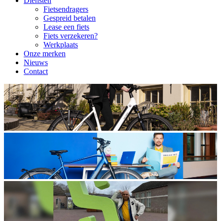
Diensten
Fietsendragers
Gespreid betalen
Lease een fiets
Fiets verzekeren?
Werkplaats
Onze merken
Nieuws
Contact