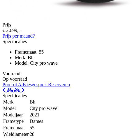
Prijs
€ 2.699,-
Prijs per maand?
Specificaties
Framemaat: 55
Merk: Bh
Model: City pro wave
Voorraad
Op voorraad
Proefrit
Adviesgesprek
Reserveren
Specificaties
Merk
Bh
Model
City pro wave
Modeljaar
2021
Frametype
Dames
Framemaat
55
Wieldiameter
28