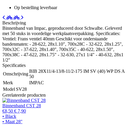
Op bestelling leverbaar
Beschrijving
Binnenband van Impac, geproduceerd door Schwalbe. Geleverd
met 50 stuks in voordelige werkplaatsverpakking. Specificaties:
Ventiel: Frans ventiel 40mm Geschikt voor onderstaande
bandenmaten: - 28-622, 28x1.10", 700x28C - 32-622, 28x1.25",
700x32C - 37-622, 28x1.40", 700x35C - 40-622, 28x1.50",
700x38C - 47-622, 28x1.75" - 32-630, 27x1 1/4" - 40-632, 28x1
1/2"
Specificaties
BIB 28X11/4-13/8-11/2-175 IM SV (40) WP DS A
Omschrijving
50
Merk
IMPAC
Model
SV28
Gerelateerde producten
Binnenband CST 28
€8,50
€ 7,90
• Black
• Maat 28''