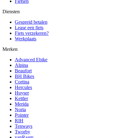
Fietsen
Diensten
Gespreid betalen
Lease een fiets
Fiets verzekeren?
Werkplaats
Merken
Advanced Ebike
Alpina
Beaufort
BH Bikes
Cortina
Hercules
Huyser
Kettler
Merida
Norta
Pointer
RIH
Tenways
Tworby
vanRaam