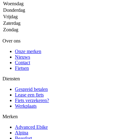
Woensdag
Donderdag
Vrijdag
Zaterdag
Zondag
Over ons
Onze merken
Nieuws
Contact
Fietsen
Diensten
Gespreid betalen
Lease een fiets
Fiets verzekeren?
Werkplaats
Merken
Advanced Ebike
Alpina
Beaufort