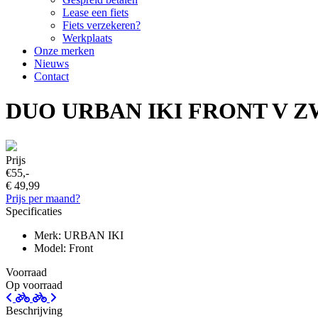
Lease een fiets
Fiets verzekeren?
Werkplaats
Onze merken
Nieuws
Contact
DUO URBAN IKI FRONT V Z
Prijs
€55,-
€ 49,99
Prijs per maand?
Specificaties
Merk: URBAN IKI
Model: Front
Voorraad
Op voorraad
Beschrijving