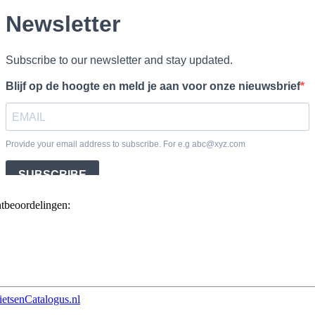
ntbeoordelingen:
ietsenCatalogus.nl