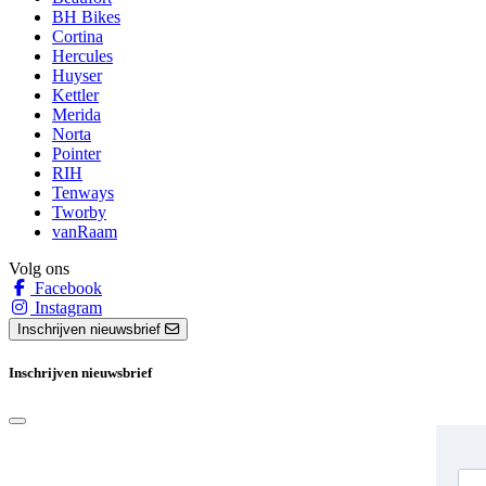
BH Bikes
Cortina
Hercules
Huyser
Kettler
Merida
Norta
Pointer
RIH
Tenways
Tworby
vanRaam
Volg ons
Facebook
Instagram
Inschrijven nieuwsbrief
Inschrijven nieuwsbrief