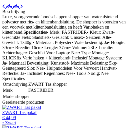
Beschrijving
Luxe, voorgevormde boodschappen shopper van waterafstotend
polyester met rits- en klittenbandsluiting. De shopper is voorzien van
een voorvak met klittenbandsluiting en heeft Variohaken en
klittenband.
Specificaties
• Merk: FASTRIDER• Kleur: Zwart•
Geschikte Fiets: Stadsfiets• Geslacht: Unisex• Seizoen: Alle•
Gewicht: 1340gr• Materiaal: Polyester• Waterbestendig: Ja• Hoogte:
39cm• Breedte: 16cm• Lengte: 37cm• Volume: 23L• Locatie:
Achterdrager• Geschikt Voor Laptop: Nee• Type Montage:
KLICKfix Vario haken + klittenband• Inclusief Montage Systeem:
Ja• Materiaal Bevestiging: Kunststof• Maximale Belasting: 5kg•
Geïntegreerd Slot: Nee• Hulpmiddelen Voor Vervoer: Handvat•
Reflectie: Ja• Inclusief Regenhoes: Nee• Tools Nodig: Nee
Specificaties
Omschrijving
ZWART Tas shopper
Merk
FASTRIDER
Model
shopper
Gerelateerde producten
ZWART Tas pakaf
€ 44,99
• Zwart