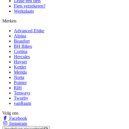
Lease een fiets
Fiets verzekeren?
Werkplaats
Merken
Advanced Ebike
Alpina
Beaufort
BH Bikes
Cortina
Hercules
Huyser
Kettler
Merida
Norta
Pointer
RIH
Tenways
Tworby
vanRaam
Volg ons
Facebook
Instagram