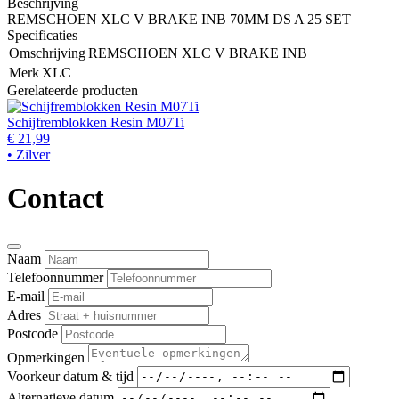
Beschrijving
REMSCHOEN XLC V BRAKE INB 70MM DS A 25 SET
Specificaties
Omschrijving
REMSCHOEN XLC V BRAKE INB
Merk
XLC
Gerelateerde producten
Schijfremblokken Resin M07Ti
€ 21,99
• Zilver
Contact
Naam
Telefoonnummer
E-mail
Adres
Postcode
Opmerkingen
Voorkeur datum & tijd
Alternatieve datum