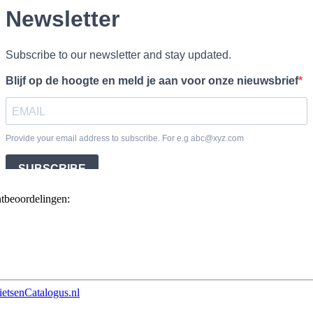
ntbeoordelingen:
ietsenCatalogus.nl