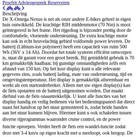
Proefrit
Adviesgesprek
Reserveren
Beschrijving
De X-Omega Nexus is net als onze andere E-bikes geheel in eigen
huis ontwikkeld. De krachtige RIH middenmotor (70 Nm) is mooi
geïntegreerd in het frame. Het rijgedrag is bijzonder prettig door de
comfortabele, vloeiende ondersteuning. De extra krachtige motor
kan ook in echt heuvelachtig gebied voldoende power leveren. De
batterij (Lithium-ion polymeer) heeft een capaciteit van ruim 500
Wh (36V x 14 Ah). Doordat het totale systeem efficiënt ontworpen
is, staat dit garant voor een groot bereik. Bij gemiddeld gebruik is 70
km gemakkelijk haalbaar, bij gunstige omstandigheden zelfs een
afstand van 150 km. Op het luxe display kunt u alle relevante
gegevens zien, zoals batterij lading, mate van ondersteuning, tijd en
omgevingstemperatuur. Het display is gemakkelijk afneembaar en
werkt als een startonderbreker. Alleen met uw eigen display(s) kan
de fiets opstarten en de batterij uitgenomen worden. Dat maakt
diefstal van de fiets onaantrekkelijk. U kunt alle functies van het
display handig en veilig bedienen via het bedieningspaneel dat direct
naast het handvat op het stuur gemonteerd is, zodat beide handen
aan het stuur kunnen blijven. Hiermee kunt u ook schakelen tussen
diverse rijprogrammas waaronder cruise control, en de power
functie oproepen. Verder heeft de fiets een wandel-functie zodat
deze met 3-4 km/u op eigen kracht met u meeloopt, ook bergop. De