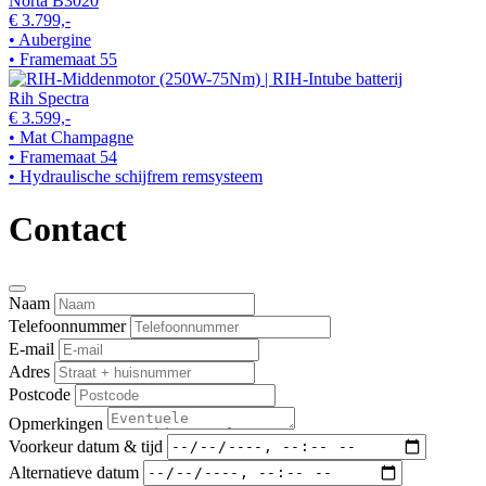
Norta B3020
€ 3.799,-
• Aubergine
• Framemaat 55
Rih Spectra
€ 3.599,-
• Mat Champagne
• Framemaat 54
• Hydraulische schijfrem remsysteem
Contact
Naam
Telefoonnummer
E-mail
Adres
Postcode
Opmerkingen
Voorkeur datum & tijd
Alternatieve datum