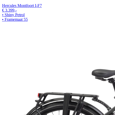
Hercules Montfoort I-F7
€ 3.399,-
• Shiny Petrol
• Framemaat 55