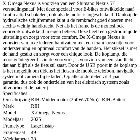
X-Omega Nexus is voorzien van een Shimano Nexus 5E
versnellingsnaaf. Met deze speciaal voor E-bikes ontwikkelde naaf
kunt u altijd schakelen, ook als de motor is ingeschakeld. Dankzij de
hydraulische schijfremmen kunt u de remkracht goed doseren met
slechts weinig handkracht. Net als het frame is de monoshock
voorvork ontwikkeld in eigen beheer. Deze heeft een gestroomlijnde
uitstraling en zorgt voor extra comfort. De X-Omega Nexus is
voorzien van luxe lederen handvatten met een foam kussentje voor
ondersteuning en optimaal comfort van de handen. Het stiksel is met
de hand gestikt en zorgt voor een chique look. De koplamp, die
mooi geïntegreerd is in de voorvork, is voorzien van een standlicht
dat aan blijft als de fiets stil staat. Door de USB-poort in de koplamp
is het mogelijk om tijdens het fietsen de mobiele telefoon, navigatie
systeem of camera bij te laden. Op alle onderdelen zit 3 jaar
garantie, dus ook de onderdelen van het elektrisch systeem zoals
bijvoorbeeld de batterij.
Specificaties
Omschrijving
RIH-Middenmotor (250W-70Nm) | RIH-Batterij
Merk
RIH
Model
X-Omega Nexus
Modeljaar
2025
Frametype
Lage instap
Framemaat
49
Wieldiameter
28