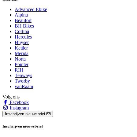
Advanced Ebike
Alpina
Beaufort
BH Bikes
Cortina
Hercules
Huyser
Kettler
Merida
Norta
Pointer
RIH
Tenways
Tworby
vanRaam
Volg ons
Facebook
Instagram
Inschrijven nieuwsbrief
Inschrijven nieuwsbrief